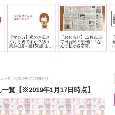
【マンガ】私のお母さ
【お知らせ】12月21日
んは毒親ですか？⑮＜
毎日新聞の朝刊に『な
第141話～第150話 まと
んで私が適応障
め＞
害！？』の広告が掲載
されました！
ん一覧【※2019年1月17日時点】
覧【※2019年1月17日時点】