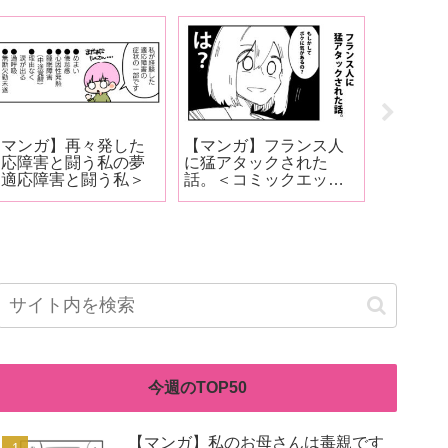
【マンガ】再々発した
【マンガ】フランス人
【マンガ
適応障害と闘う私の夢
に猛アタックされた
んは毒親
＜適応障害と闘う私＞
話。＜コミックエッセ
第171話
イ＞
め＞
今週のTOP50
【マンガ】私のお母さんは毒親です