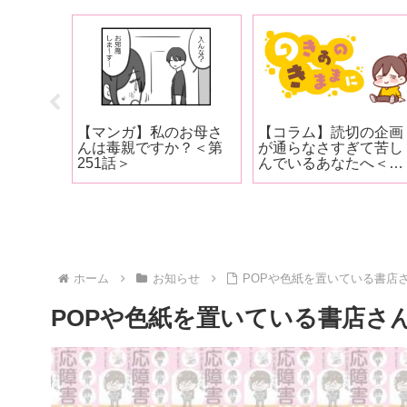
お母さ
【マンガ】私のお母さ
【コラム】読切の企画
？㉕＜
んは毒親ですか？＜第
が通らなさすぎて苦し
0話 まと
251話＞
んでいるあなたへ＜
11091文字＞
ホーム
お知らせ
POPや色紙を置いている書店さ
POPや色紙を置いている書店さん一