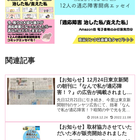
関連記事
【お知らせ】12月24日東京新聞
の朝刊に『なんで私が適応障
害！？』の広告が掲載されまし
た！
先日12月21日に引き続き、今度は東京新
聞朝刊のサンヤツ広告にて、拙著『なん
で私が適応障害！？暗闇の中で光を見つ
けた私。』が紹介されました✨明日はい
2018.12.24
2022.11.08
よ…続きを読む
【お知らせ】取材協力させていた
だいた本が販売開始されました