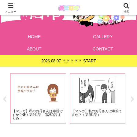
メニュー
検索
HOME
GALLERY
ABOUT
CONTACT
2026.08.07 ？？？？？ START
で
【マンガ】私のお母さんは毒親で
【マンガ】私のお母さんは毒親で
【
ま
すか？㉕＜第241話～第250話 ま
すか？＜第251話＞
だ
とめ＞