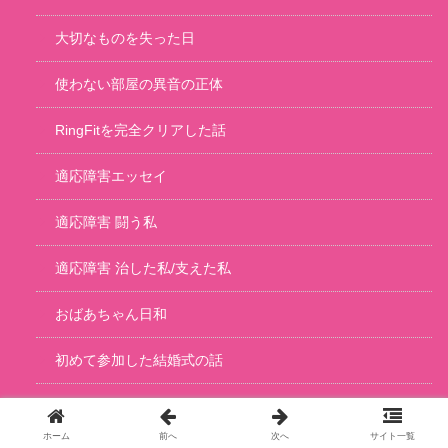
大切なものを失った日
使わない部屋の異音の正体
RingFitを完全クリアした話
適応障害エッセイ
適応障害 闘う私
適応障害 治した私/支えた私
おばあちゃん日和
初めて参加した結婚式の話
初めて妹とディ〇ニーに行った話
ホーム
前へ
次へ
サイト一覧