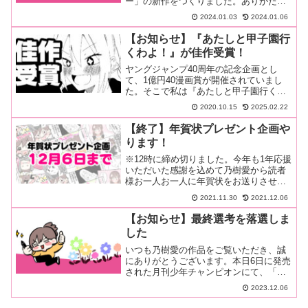
ー」の新作をつくりました。ありがたい
ことに前作をご利用くださった方々が想
2024.01.03
2024.01.06
像以上に…続きを読む
【お知らせ】『あたしと甲子園行
くわよ！』が佳作受賞！
ヤングジャンプ40周年の記念企画とし
て、1億円40漫画賞が開催されていまし
た。そこで私は『あたしと甲子園行くわ
よ！』を描き下ろし、人生で初めて野球
2020.10.15
2025.02.22
漫画…続きを読む
【終了】年賀状プレゼント企画や
ります！
※12時に締め切りました。今年も1年応援
いただいた感謝を込めて乃樹愛から読者
様お一人お一人に年賀状をお送りさせて
いただきます。Googleフォームの説…続
2021.11.30
2021.12.06
きを読む
【お知らせ】最終選考を落選しま
した
いつも乃樹愛の作品をご覧いただき、誠
にありがとうございます。本日6日に発売
された月刊少年チャンピオンにて、「キ
ング・ウルフ」が3誌合同開催の新人まん
2023.12.06
が…続きを読む