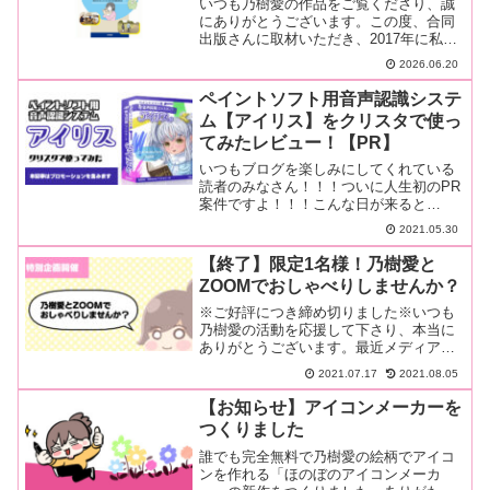
いつも乃樹愛の作品をご覧くださり、誠
にありがとうございます。この度、合同
出版さんに取材いただき、2017年に私が
罹患した適応障害についての話をこちら
2026.06.20
の…続きを読む
ペイントソフト用音声認識システ
ム【アイリス】をクリスタで使っ
てみたレビュー！【PR】
いつもブログを楽しみにしてくれている
読者のみなさん！！！ついに人生初のPR
案件ですよ！！！こんな日が来ると
は！！！今回ご紹介するのはQbellさんの
2021.05.30
「…続きを読む
【終了】限定1名様！乃樹愛と
ZOOMでおしゃべりしませんか？
※ご好評につき締め切りました※いつも
乃樹愛の活動を応援して下さり、本当に
ありがとうございます。最近メディア出
演をしたり、オンラインイベントを行っ
2021.07.17
2021.08.05
たり、…続きを読む
【お知らせ】アイコンメーカーを
つくりました
誰でも完全無料で乃樹愛の絵柄でアイコ
ンを作れる「ほのぼのアイコンメーカ