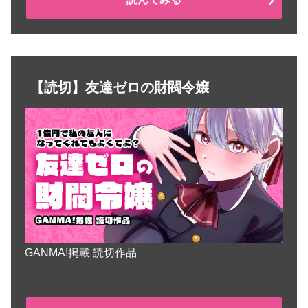
【読切】友達ゼロの財閥令嬢
GANMA!掲載 読切作品