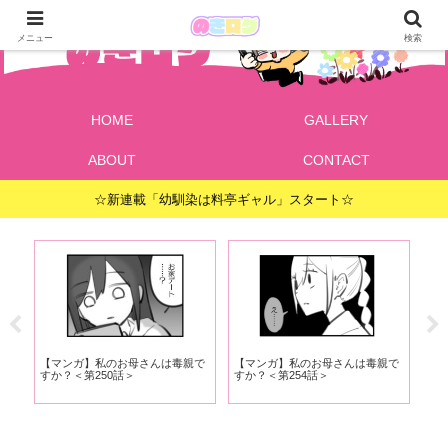
メニュー
検索
HOME
GALLERY
ABOUT
CONTACT
☆新連載「幼馴染は料亭ギャル」スタート☆
で
【マンガ】私のお母さんは毒親で
【マンガ】私のお母さんは毒親で
【
すか？＜第250話＞
すか？＜第254話＞
す
11