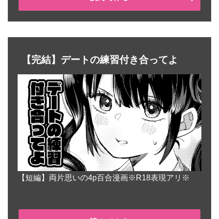
【完結】デートの練習付き合ってよ
【短編】両片思いの4p百合漫画※R18表現アリ※