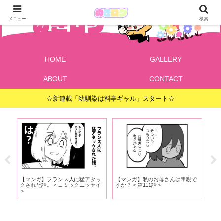
メニュー
検索
HOME
GALLERY
ABOUT
CONTACT
☆新連載「幼馴染は料亭ギャル」スタート☆
で
【マンガ】フランス人に猛アタッ
【マンガ】私のお母さんは毒親で
【お
ま
クされた話。＜コミックエッセイ
すか？＜第111話＞
朝
＞
害
た