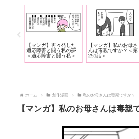
お母さ
【マンガ】再々発した
【マンガ】私のお母さ
？㉑＜
適応障害と闘う私の夢
んは毒親ですか？＜第
0話 まと
＜適応障害と闘う私＞
251話＞
ホーム
創作漫画
私のお母さんは毒親ですか？
【マンガ】私のお母さんは毒親で