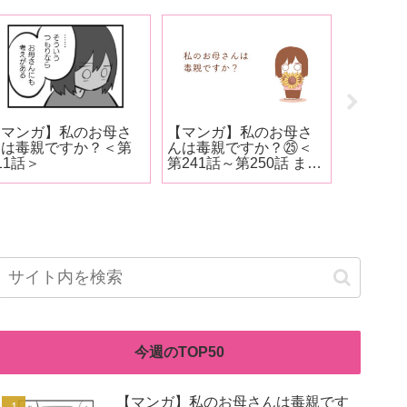
【マンガ】私のお母さ
【マンガ】私のお母さ
【お知ら
んは毒親ですか？＜第
んは毒親ですか？㉕＜
毎日新聞
11話＞
第241話～第250話 まと
んで私が
め＞
害！？』
されまし
今週のTOP50
【マンガ】私のお母さんは毒親です