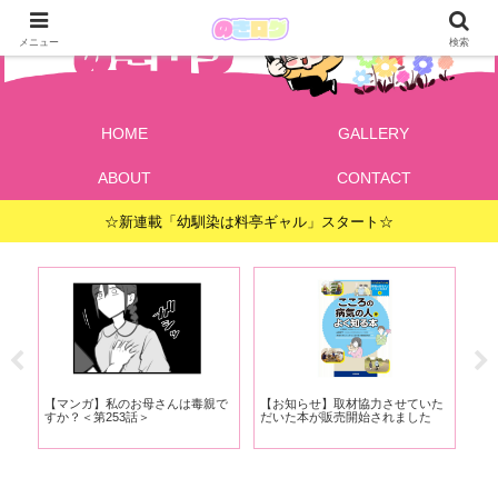
メニュー
検索
HOME
GALLERY
ABOUT
CONTACT
☆新連載「幼馴染は料亭ギャル」スタート☆
で
【マンガ】私のお母さんは毒親で
【お知らせ】取材協力させていた
【
ま
すか？＜第253話＞
だいた本が販売開始されました
すか