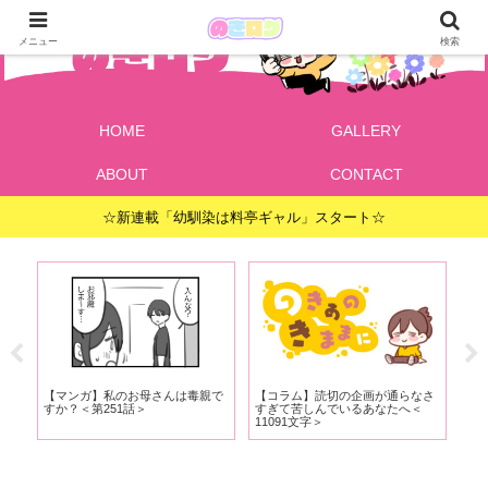
メニュー
検索
HOME
GALLERY
ABOUT
CONTACT
☆新連載「幼馴染は料亭ギャル」スタート☆
で
【マンガ】私のお母さんは毒親で
【コラム】読切の企画が通らなさ
【
ま
すか？＜第251話＞
すぎて苦しんでいるあなたへ＜
だ
11091文字＞