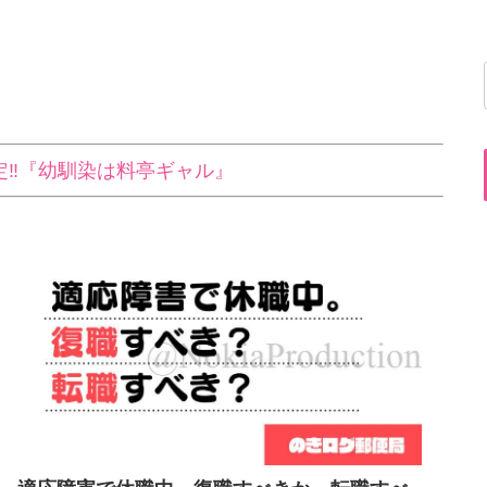
定‼『幼馴染は料亭ギャル』