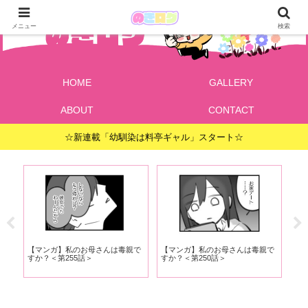
メニュー
検索
HOME
GALLERY
ABOUT
CONTACT
☆新連載「幼馴染は料亭ギャル」スタート☆
聞の
【マンガ】私のお母さんは毒親で
【マンガ】私のお母さんは毒親で
【
すか？＜第255話＞
すか？＜第250話＞
すか