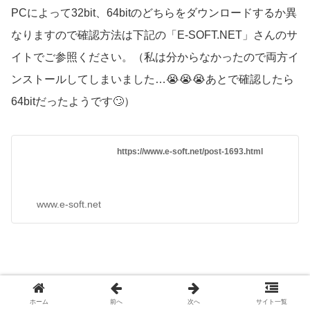
PCによって32bit、64bitのどちらをダウンロードするか異
なりますので確認方法は下記の「E-SOFT.NET」さんのサ
イトでご参照ください。（私は分からなかったので両方イ
ンストールしてしまいました…😭😭😭あとで確認したら
64bitだったようです🙄）
https://www.e-soft.net/post-1693.html
www.e-soft.net
FFFTPからサーバーに接続する
ホーム
前へ
次へ
サイト一覧