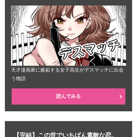
天才漫画家に嫉妬する女子高生がデスマッチに出会
う物語
読んでみる
【完結】この世でいちばん素敵な恋。