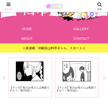
メニュー
検索
HOME
GALLERY
ABOUT
CONTACT
☆新連載「幼馴染は料亭ギャル」スタート☆
で
【マンガ】私のお母さんは毒親で
【マンガ】私のお母さんは毒親で
【
すか？＜第254話＞
すか？＜第251話＞
すか