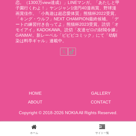
恋。（1300万view達成）」LINEマンガ。「あたしと甲
子園行くわよ！」ヤンジャン1億円40漫画賞、野球漫
画賞佳作。「小鳥遊は超恋愛体質」熊猫杯2022受賞。
「キング・ウルフ」NEXT CHAMPION最終候補。「デ
ートの練習付き合ってよ」熊猫杯2023受賞。読切「オ
モイアイ」KADOKAWA。読切「友達ゼロの財閥令嬢」
GANMA!。新レーベル「ビビビコミック」にて「幼馴
染は料亭ギャル」連載中。
HOME
GALLERY
ABOUT
CONTACT
Copyright © 2018-2026 NOKIA All Rights Reserved.
ホーム
サイト一覧