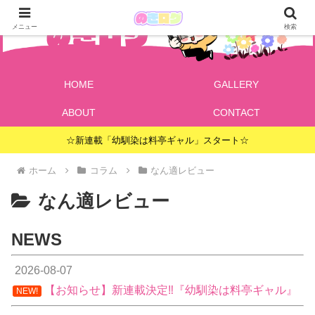
メニュー
検索
HOME
GALLERY
ABOUT
CONTACT
☆新連載「幼馴染は料亭ギャル」スタート☆
ホーム
コラム
なん適レビュー
なん適レビュー
NEWS
2026-08-07
【お知らせ】新連載決定‼『幼馴染は料亭ギャル』
NEW!