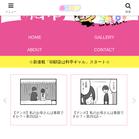
メニュー
検索
HOME
GALLERY
ABOUT
CONTACT
☆新連載「幼馴染は料亭ギャル」スタート☆
さ
【マンガ】私のお母さんは毒親で
【マンガ】私のお母さんは毒親で
【
すか？＜第252話＞
すか？＜第251話＞
すか
と