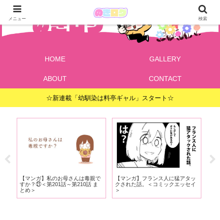
メニュー
検索
HOME
GALLERY
ABOUT
CONTACT
☆新連載「幼馴染は料亭ギャル」スタート☆
で
【マンガ】私のお母さんは毒親で
【マンガ】フランス人に猛アタッ
【
ま
すか？㉑＜第201話～第210話 ま
クされた話。＜コミックエッセイ
だ
とめ＞
＞