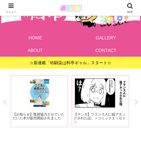
メニュー
検索
HOME
GALLERY
ABOUT
CONTACT
☆新連載「幼馴染は料亭ギャル」スタート☆
で
【お知らせ】取材協力させていた
【マンガ】フランス人に猛アタッ
【
ま
だいた本が販売開始されました
クされた話。＜コミックエッセイ
す
＞
11