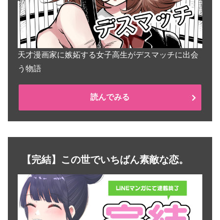
天才漫画家に嫉妬する女子高生がデスマッチに出会
う物語
読んでみる
【完結】この世でいちばん素敵な恋。