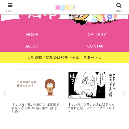
メニュー
検索
HOME
GALLERY
ABOUT
CONTACT
☆新連載「幼馴染は料亭ギャル」スタート☆
と
【マンガ】私のお母さんは毒親で
【マンガ】フランス人に猛アタッ
【
＞
すか？㉑＜第201話～第210話 ま
クされた話。＜コミックエッセイ
すか
とめ＞
＞
と