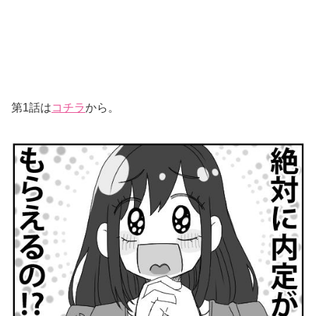
第1話は
コチラ
から。