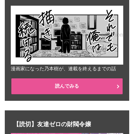
漫画家になった乃本樹が、連載を終えるまでの話
読んでみる
【読切】友達ゼロの財閥令嬢