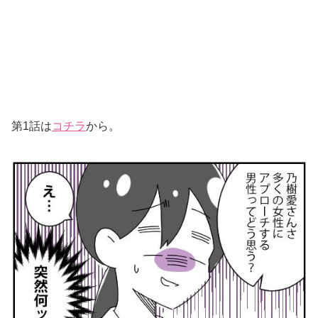
第1話は
コチラ
から。