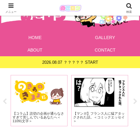
メニュー
検索
HOME
GALLERY
ABOUT
CONTACT
2026.08.07 ？？？？？ START
で
【コラム】読切の企画が通らなさ
【マンガ】フランス人に猛アタッ
【
すぎて苦しんでいるあなたへ＜
クされた話。＜コミックエッセイ
すか
11091文字＞
＞
と