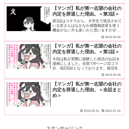
いますか…続きを読む
【マンガ】私が第一志望の会社の
内定を辞退した理由。＜第3話＞
第1話はコチラから。大学生で就活されて
いる皆さんはなかなか就職相談室を使う
機会がない方も多いかと思いますがぜひ
気軽に利用しましょう。せっかく学費を
2019.05.30
払っ…続きを読む
【マンガ】私が第一志望の会社の
内定を辞退した理由。＜第1話＞
今回は私が実際に経験した就活のお話を
漫画にしました。全部で8ページ32コマ
分、4話完結となっております。就活生の
皆さんにぜひ役立てて欲しいです。この
2019.05.28
企…続きを読む
【マンガ】私が第一志望の会社の
内定を辞退した理由。＜全話まと
め＞
2019.05.31
2022.07.24
スポンサーリンク