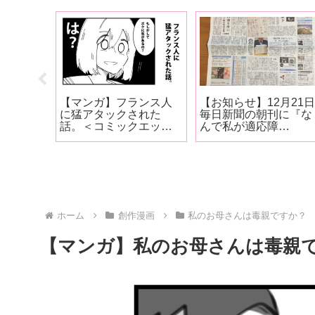
お母さ
【マンガ】フランス人
【お知らせ】12月21
？㉕＜
に猛アタックされた
毎日新聞の朝刊に『な
0話 まと
話。＜コミックエッセ
んで私が適応障
イ＞
害！？』の広告が掲載
されました！
ホーム
創作漫画
私のお母さんは毒親ですか？
【マンガ】私のお母さんは毒親で