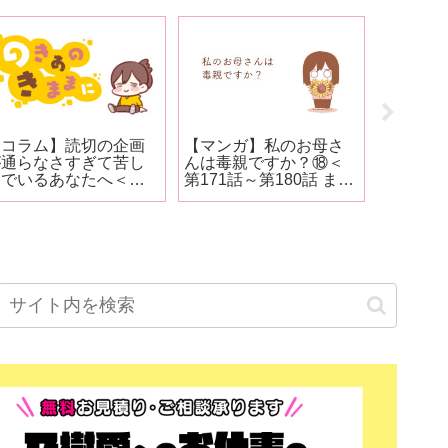
【コラム】読切の企画
【マンガ】私のお母さ
【マンガ
が通らなさすぎて苦し
んは毒親ですか？⑱＜
んは毒親
んでいるあなたへ＜
第171話～第180話 まと
251話＞
1091文字＞
め＞