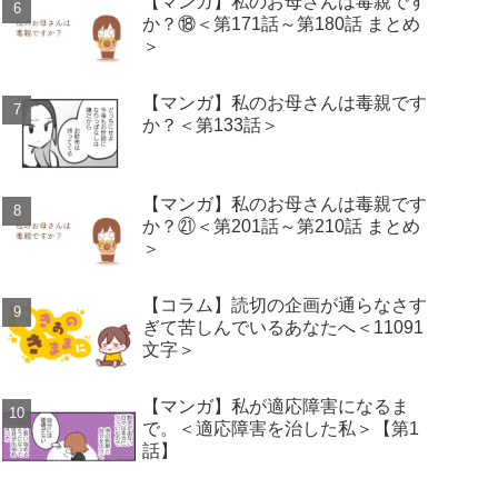
【マンガ】私のお母さんは毒親です
か？⑱＜第171話～第180話 まとめ
＞
【マンガ】私のお母さんは毒親です
か？＜第133話＞
【マンガ】私のお母さんは毒親です
か？㉑＜第201話～第210話 まとめ
＞
【コラム】読切の企画が通らなさす
ぎて苦しんでいるあなたへ＜11091
文字＞
【マンガ】私が適応障害になるま
で。＜適応障害を治した私＞【第1
話】