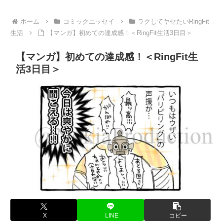
ホーム
コミックエッセイ
ラクしてヤセたいRingFit
生活
【マンガ】初めての達成感！＜RingFit生活3日目＞
【マンガ】初めての達成感！＜RingFit生
活3日目＞
X
LINE
コピー