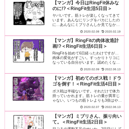
【マンガ】今日はRingFit休みな
のに!?＜RingFit生活5日目＞
ヤバいです。筋トレが楽しくなってきて
います。あんなにリングをバカにしたの
に…あんなにミブリさんしか見てなかっ
たはずなのに…たった5日で筋トレが楽し
2020.02.08
2020.02.19
くな…続きを読む
【マンガ】RingFitの肉体改造計
画!?＜RingFit生活6日目＞
RingFitを始めて6日経ったわけですが…
肉体の変化がすごい。すっかりトリコに
なっている自分がいます。認めたくな
い…！認めたくないけど…！たった1週…
2020.02.09
2022.06.13
続きを読む
【マンガ】初めてのボス戦！ドラ
ゴを倒す！＜RingFit生活4日目＞
ボス戦は半端ないです。それだけで体力
持っていかれます。筋トレの量が異常じ
ゃない。いつもの筋トレよりも3倍はやら
ないと倒せませんね。最後の方とかゼィ
2020.02.07
2022.06.13
ゼィ…続きを読む
【マンガ】ミブリさん、振り向い
て。＜RingFit生活2日目＞
日ごろの運動不足のせいか、2日目にして