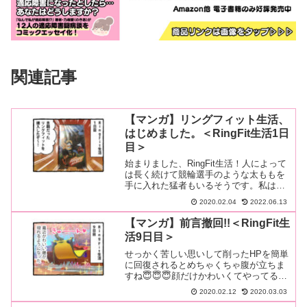
関連記事
【マンガ】リングフィット生活、
はじめました。＜RingFit生活1日
目＞
始まりました、RingFit生活！人によって
は長く続けて競輪選手のような太ももを
手に入れた猛者もいるそうです。私はそ
こまではできないと思いますが…とり…
2020.02.04
2022.06.13
続きを読む
【マンガ】前言撤回!!＜RingFit生
活9日目＞
せっかく苦しい思いして削ったHPを簡単
に回復されるとめちゃくちゃ腹が立ちま
すね😇😇😇顔だけかわいくてやってるこ
とは全然かわいくない😇😇😇むしろ悪魔
2020.02.12
2020.03.03
😇😇…続きを読む