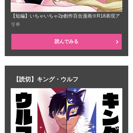
【短編】いちゃいちゃ2p創作百合漫画※R18表現ア
リ※
読んでみる
【読切】キング・ウルフ