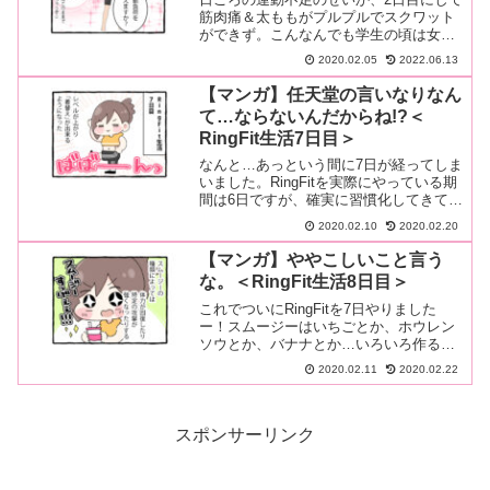
筋肉痛＆太ももがプルプルでスクワット
ができず。こんなんでも学生の頃は女子
プロ野球選手を目指して、男性の中で女
2020.02.05
2022.06.13
子一…続きを読む
【マンガ】任天堂の言いなりなん
て…ならないんだからね!?＜
RingFit生活7日目＞
なんと…あっという間に7日が経ってしま
いました。RingFitを実際にやっている期
間は6日ですが、確実に習慣化してきてい
ますね。ゲーム性が高いことと、…続き
2020.02.10
2020.02.20
を読む
【マンガ】ややこしいこと言う
な。＜RingFit生活8日目＞
これでついにRingFitを7日やりました
ー！スムージーはいちごとか、ホウレン
ソウとか、バナナとか…いろいろ作るこ
とができます。ステージをこなしてい
2020.02.11
2020.02.22
く…続きを読む
スポンサーリンク