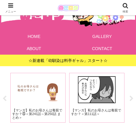
メニュー
検索
HOME
GALLERY
ABOUT
CONTACT
☆新連載「幼馴染は料亭ギャル」スタート☆
ッ
【マンガ】私のお母さんは毒親で
【マンガ】私のお母さんは毒親で
【
イ
すか？㉕＜第241話～第250話 ま
すか？＜第111話＞
だ
とめ＞