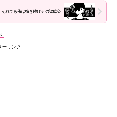
】それでも俺は描き続ける<第28話>
る
サーリンク