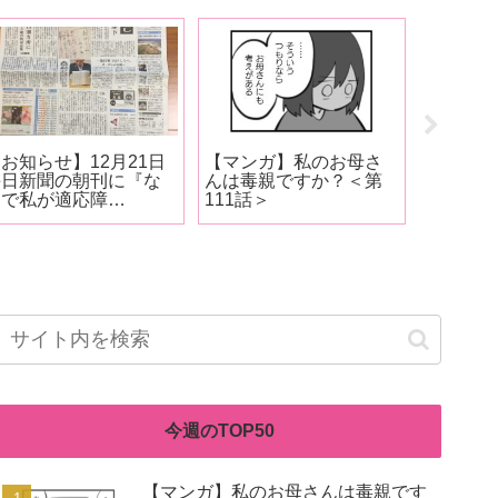
お知らせ】12月21日
【マンガ】私のお母さ
【お知ら
毎日新聞の朝刊に『な
んは毒親ですか？＜第
させてい
んで私が適応障
111話＞
販売開始
害！？』の広告が掲載
されました！
今週のTOP50
【マンガ】私のお母さんは毒親です