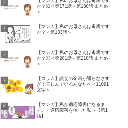
【マンガ】私のお母さんは毒親です
か？⑱＜第171話～第180話 まとめ
＞
【マンガ】私のお母さんは毒親です
か？＜第133話＞
【マンガ】私のお母さんは毒親です
か？㉑＜第201話～第210話 まとめ
＞
【コラム】読切の企画が通らなさす
ぎて苦しんでいるあなたへ＜11091
文字＞
【マンガ】私が適応障害になるま
で。＜適応障害を治した私＞【第1
話】