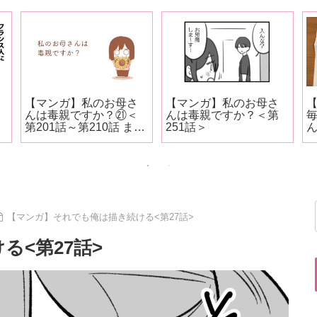
【マンガ】私のお母さ
【マンガ】私のお母さ
【
んは毒親ですか？㉑＜
んは毒親ですか？＜第
第201話～第210話 まと
251話＞
め＞
【マンガ】それでも俺は描き続ける<第27話>
<第27話>