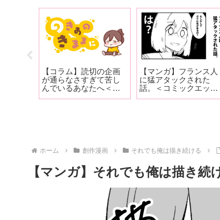
お母さ
【コラム】読切の企画
【マンガ】フランス人
？㉕＜
が通らなさすぎて苦し
に猛アタックされた
0話 まと
んでいるあなたへ＜
話。＜コミックエッセ
11091文字＞
イ＞
ホーム
創作漫画
それでも俺は描き続ける
【マンガ】それでも俺は描き続ける