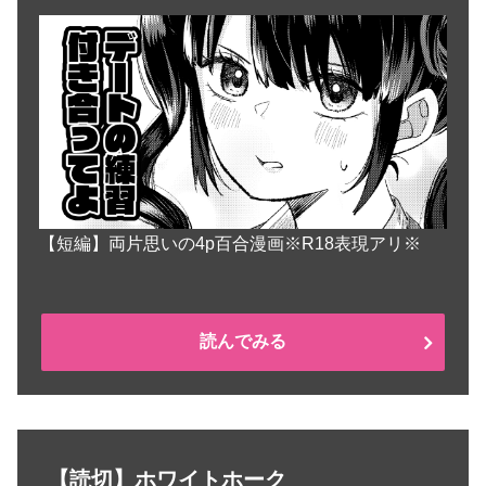
【短編】両片思いの4p百合漫画※R18表現アリ※
読んでみる
【読切】ホワイトホーク