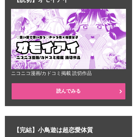
ニコニコ漫画/カドコミ掲載 読切作品
読んでみる
【完結】小鳥遊は超恋愛体質