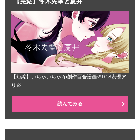
【完結】冬木先輩と夏井
【短編】いちゃいちゃ2p創作百合漫画※R18表現ア
リ※
読んでみる