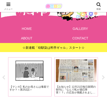
メニュー
検索
HOME
GALLERY
ABOUT
CONTACT
☆新連載「幼馴染は料亭ギャル」スタート☆
で
【マンガ】私のお母さんは毒親で
【お知らせ】12月21日毎日新聞の
【
ま
すか？＜第252話＞
朝刊に『なんで私が適応障
すか
害！？』の広告が掲載されまし
と
た！