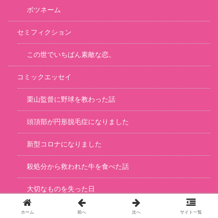
ボツネーム
セミフィクション
この世でいちばん素敵な恋。
コミックエッセイ
栗山監督に野球を教わった話
頭頂部が円形脱毛症になりました
新型コロナになりました
殺処分から救われた牛を食べた話
大切なものを失った日
使わない部屋の異音の正体
ホーム
前へ
次へ
サイト一覧