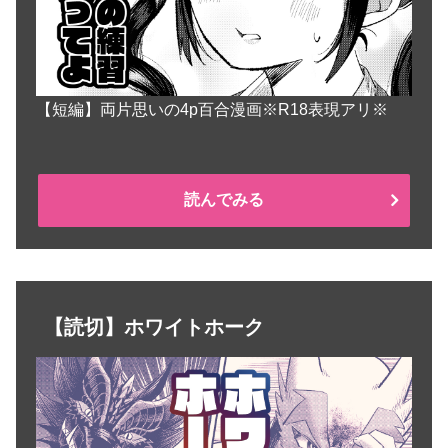
【短編】両片思いの4p百合漫画※R18表現アリ※
読んでみる
【読切】ホワイトホーク