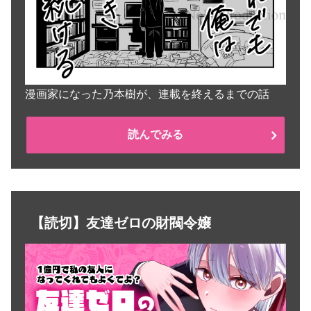
漫画家になった乃本樹が、連載を終えるまでの話
読んでみる
【読切】友達ゼロの財閥令嬢