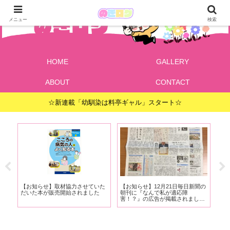
メニュー
検索
HOME
GALLERY
ABOUT
CONTACT
☆新連載「幼馴染は料亭ギャル」スタート☆
で
【お知らせ】取材協力させていた
【お知らせ】12月21日毎日新聞の
【
ま
だいた本が販売開始されました
朝刊に『なんで私が適応障
すか
害！？』の広告が掲載されまし
と
た！